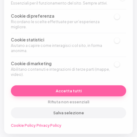
Essenziali per il funzionamento del sito. Sempre attivi.
Clicca per iniziare.
rumore, ma
vi hanno
Cookie di preferenza
Oppure parla subito con SAMI
rubato il
Ricordano le scelte effettuate per un'esperienza
battito.
migliore.
Cookie statistici
Aiutano a capire come interagisci col sito, in forma
anonima.
Cookie di marketing
Abilitano contenuti e integrazioni di terze parti (mappe,
video).
Accetta tutti
Rifiuta non essenziali
Salva selezione
Cookie Policy
·
Privacy Policy