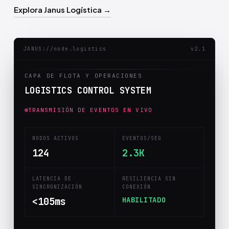
Explora Janus Logística →
JANUS://node.logistics
v2.1
CAPA DE FLOTA Y OPERACIONES
LOGISTICS CONTROL SYSTEM
TRANSMISIÓN DE EVENTOS EN VIVO
NODOS ACTIVOS
EVENTOS/SEG
129
2.8K
LATENCIA DE
RESILIENCIA SIN
SINCRONIZACIÓN
CONEXIÓN
<
115
ms
HABILITADO