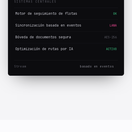
SISTEMAS CENTRALES
Motor de seguimiento de flotas
OK
Sincronización basada en eventos
LANA
Bóveda de documentos segura
AES-256
Optimización de rutas por IA
ACTIVO
Stream
basado en eventos