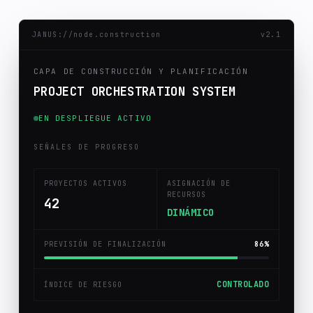
JANUS://node.construction
v2.1
CAPA DE CONSTRUCCIÓN Y PLANIFICACIÓN
PROJECT ORCHESTRATION SYSTEM
EN DESPLIEGUE ACTIVO
SEÑALES DE PROGRESO
PROYECTOS ACTIVOS
ASIGNACIÓN DE
RECURSOS
41
DINÁMICO
PREVISIÓN DE FINALIZACIÓN
86%
CONTROLADO
ÍNDICE DE RIESGO