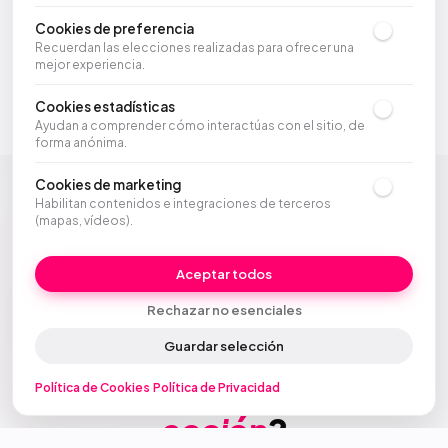
Cookies de preferencia
Recuerdan las elecciones realizadas para ofrecer una
mejor experiencia.
Cookies estadísticas
Ayudan a comprender cómo interactúas con el sitio, de
forma anónima.
Cookies de marketing
Habilitan contenidos e integraciones de terceros
(mapas, vídeos).
Aceptar todos
Rechazar no esenciales
Guardar selección
SIGUIENTE PASO
¿Listo para ver Janus en
Política de Cookies
·
Política de Privacidad
acción
?