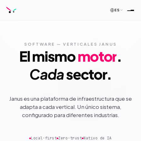
ES
SOFTWARE — VERTICALES JANUS
El mismo
motor
.
Cada
sector.
Janus es una plataforma de infraestructura que se
adapta a cada vertical. Un único sistema,
configurado para diferentes industrias.
Local-first
Zero-trust
Nativo de IA