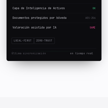
Capa de Inteligencia de Activos
OK
Documentos protegidos por bóveda
AES-256
Valoración asistida por IA
SAMI
LOCAL-FIRST
ZERO-TRUST
Última sincronización
en tiempo real