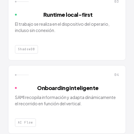
03
Runtime local-first
El trabajo se realiza en el dispositivo del operario,
incluso sin conexión.
ShadowDB
04
Onboarding inteligente
SAMI recopila información y adapta dinámicamente
el recorrido en función del vertical.
AI Flow