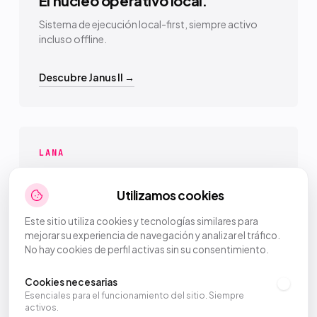
El núcleo operativo local.
Sistema de ejecución local-first, siempre activo
incluso offline.
Descubre Janus II →
LANA
LAS CONEXIONES
Utilizamos cookies
La capa de sincronización.
Este sitio utiliza cookies y tecnologías similares para
Conexión y sincronización segura entre los
mejorar su experiencia de navegación y analizar el tráfico.
sistemas.
No hay cookies de perfil activas sin su consentimiento.
Descubre LANA →
Cookies necesarias
Esenciales para el funcionamiento del sitio. Siempre
activos.