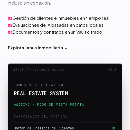
incluso sin conexión.
Gestión de clientes e inmuebles en tiempo real
01
Evaluaciones de IA basadas en datos locales
02
Documentos y contratos en un Vault cifrado
03
Explora Janus Inmobiliaria →
JANUS://node.real-estate
v2.1
JANUS NODO OPERATIVO
REAL ESTATE SYSTEM
ACTIVO · MODO DE VISTA PREVIA
CAPACIDADES DEL SISTEMA
Motor de Gráficos de Clientes
OK