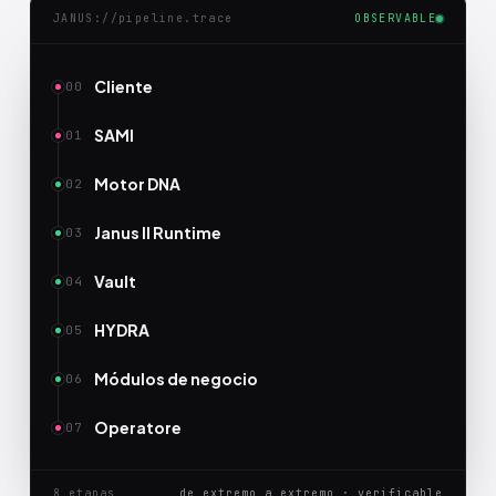
JANUS://pipeline.trace
OBSERVABLE
Cliente
00
SAMI
01
Motor DNA
02
Janus II Runtime
03
Vault
04
HYDRA
05
Módulos de negocio
06
Operatore
07
8 etapas
de extremo a extremo · verificable