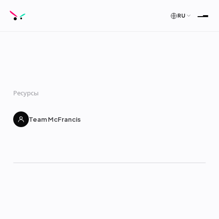
RU
Ресурсы
Team McFrancis