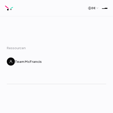
DE
Ressourcen
Team McFrancis