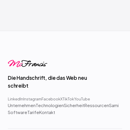
Mc
Francis
Die Handschrift, die das Web neu
schreibt
LinkedIn
Instagram
Facebook
X
TikTok
YouTube
Unternehmen
Technologien
Sicherheit
Ressourcen
Sami
Software
Tarife
Kontakt