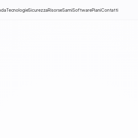
nda
Tecnologie
Sicurezza
Risorse
Sami
Software
Piani
Contatti