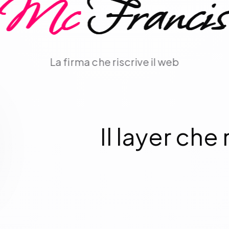
Mc
Francis
La firma che riscrive il web
Il layer che 