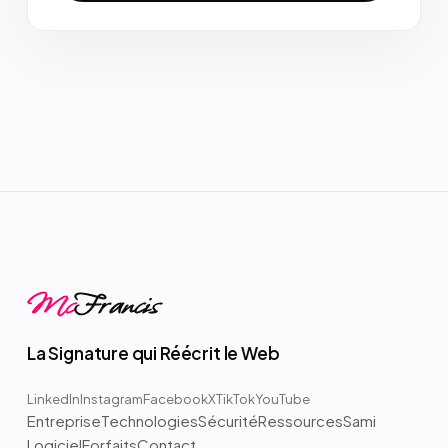
Mc
Francis
La Signature qui Réécrit le Web
LinkedIn
Instagram
Facebook
X
TikTok
YouTube
Entreprise
Technologies
Sécurité
Ressources
Sami
Logiciel
Forfaits
Contact