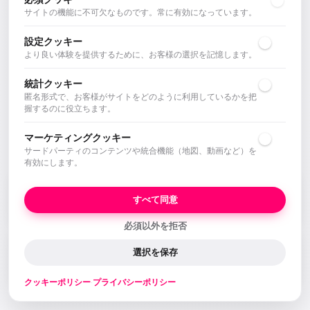
サイトの機能に不可欠なものです。常に有効になっています。
設定クッキー
より良い体験を提供するために、お客様の選択を記憶します。
統計クッキー
匿名形式で、お客様がサイトをどのように利用しているかを把
握するのに役立ちます。
マーケティングクッキー
サードパーティのコンテンツや統合機能（地図、動画など）を
有効にします。
会社概要
コントロール
すべて同意
McFrancisとは
CRM、AI、データ
必須以外を拒否
エージェント・サイト
選択を保存
あなたの新しいウェブサイト
クッキーポリシー
·
プライバシーポリシー